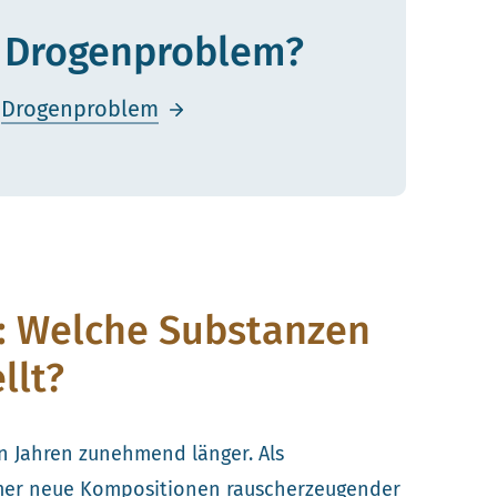
m Drogenproblem?
r
Drogenproblem
e: Welche Substanzen
llt?
en Jahren zunehmend länger. Als
mer neue Kompositionen rauscherzeugender