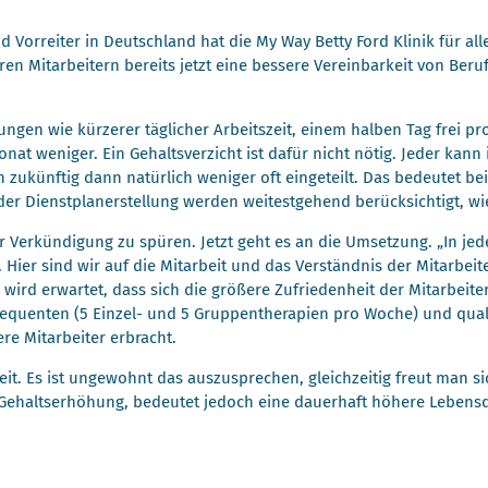
und Vorreiter in Deutschland hat die My Way Betty Ford Klinik für 
en Mitarbeitern bereits jetzt eine bessere Vereinbarkeit von Beruf 
ungen wie kürzerer täglicher Arbeitszeit, einem halben Tag frei 
at weniger. Ein Gehaltsverzicht ist dafür nicht nötig. Jeder kan
ukünftig dann natürlich weniger oft eingeteilt. Das bedeutet bei 
der Dienstplanerstellung werden weitestgehend berücksichtigt, wi
 Verkündigung zu spüren. Jetzt geht es an die Umsetzung. „In j
Hier sind wir auf die Mitarbeit und das Verständnis der Mitarbe
Es wird erwartet, dass sich die größere Zufriedenheit der Mitarbei
hfrequenten (5 Einzel- und 5 Gruppentherapien pro Woche) und qual
re Mitarbeiter erbracht.
eit. Es ist ungewohnt das auszusprechen, gleichzeitig freut man si
haltserhöhung, bedeutet jedoch eine dauerhaft höhere Lebensquali