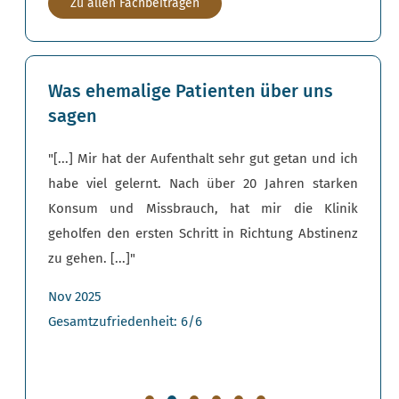
Zu allen Fachbeiträgen
Was ehemalige Patienten über uns
sagen
ssionelle
"[...] Mir hat der Aufenthalt sehr gut getan und ich
"[...]
ssende
habe viel gelernt. Nach über 20 Jahren starken
integ
Konsum und Missbrauch, hat mir die Klinik
versc
geholfen den ersten Schritt in Richtung Abstinenz
Therap
zu gehen. [...]"
[...]"
Nov 2025
Jun 20
Gesamtzufriedenheit: 6/6
Gesamt